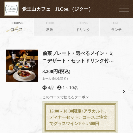
覚王山カフェ Ji.Coo.（ジクー）
COURSE
FOOD
DRINK
LUNCH
コース
料理
ドリンク
ランチ
前菜プレート・選べるメイン・ミ
ニデザート・セットドリンク付
Ji.Coo.ディナーセット
3,200円
(税込)
お一人様の金額です
4品
1～10名
このコースで使えるクーポン
15:00～18:30限定♪アラカルト、
ディナーセット、コースご注文
でグラスワイン700→500円